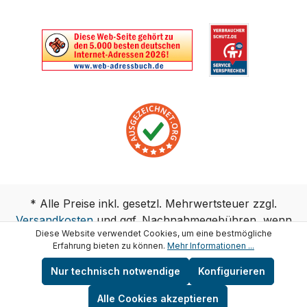
* Alle Preise inkl. gesetzl. Mehrwertsteuer zzgl.
Versandkosten
und ggf. Nachnahmegebühren, wenn
Diese Website verwendet Cookies, um eine bestmögliche
nicht anders angegeben.
Erfahrung bieten zu können.
Mehr Informationen ...
Copyright © test-wasser.de
Nur technisch notwendige
Konfigurieren
Alle Cookies akzeptieren
Vertrag widerrufen