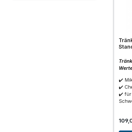
Trän
Stan
Tränk
Wert
✔️ Mi
✔️ Ch
✔️ für
Schwe
109,