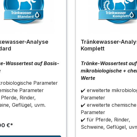
kewasser-Analyse
Tränkewasser-Analy
dard
Komplett
e-Wassertest auf Basis-
Tränke-Wassertest au
e
mikrobiologische + ch
Werte
krobiologische Parameter
emische Parameter
✔️ erweiterte mikrobiolo
 Pferde, Rinder,
Parameter
ine, Geflügel, uvm.
✔️ erweiterte chemische
Parameter
✔️ für Pferde, Rinder,
00 €*
Schweine, Geflügel, uv