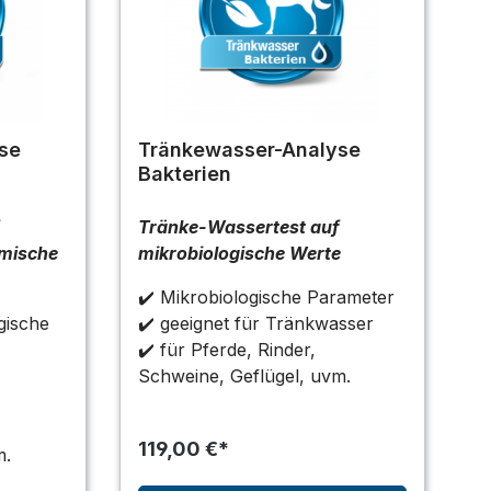
se
Tränkewasser-Analyse
Bakterien
f
Tränke-Wassertest auf
emische
mikrobiologische Werte
✔️ Mikrobiologische Parameter
gische
✔️ geeignet für Tränkwasser
✔️ für Pferde, Rinder,
Schweine, Geflügel, uvm.
119,00 €*
m.