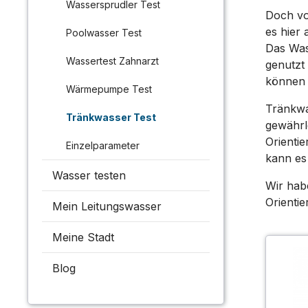
Wassersprudler Test
Doch vo
es hier 
Poolwasser Test
Das Was
Wassertest Zahnarzt
genutzt 
können
Wärmepumpe Test
Tränkwas
Tränkwasser Test
gewährl
Orientie
Einzelparameter
kann es
Wasser testen
Wir hab
Orienti
Mein Leitungswasser
Meine Stadt
Blog