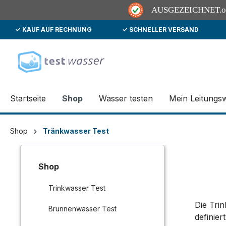
AUSGEZEICHNET
.
✓ KAUF AUF RECHNUNG
✓ SCHNELLER VERSAND
springen
Zur Hauptnavigation springen
Startseite
Shop
Wasser testen
Mein Leitungs
Shop
Tränkwasser Test
Shop
Trinkwasser Test
Die Tri
Brunnenwasser Test
definiert