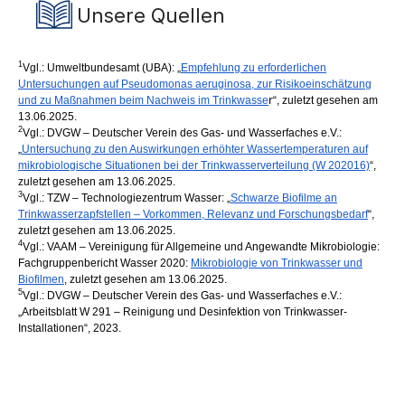
Unsere Quellen
1
Vgl.: Umweltbundesamt (UBA): „
Empfehlung zu erforderlichen
Untersuchungen auf Pseudomonas aeruginosa, zur Risikoeinschätzung
r
und zu Maßnahmen beim Nachweis im Trinkwasse
“, zuletzt gesehen am
13.06.2025.
2
Vgl.: DVGW – Deutscher Verein des Gas- und Wasserfaches e.V.:
„
Untersuchung zu den Auswirkungen erhöhter Wassertemperaturen auf
mikrobiologische Situationen bei der Trinkwasserverteilung (W 202016)
“,
zuletzt gesehen am 13.06.2025.
3
Vgl.: TZW – Technologiezentrum Wasser: „
Schwarze Biofilme an
Trinkwasserzapfstellen – Vorkommen, Relevanz und Forschungsbedarf
“,
zuletzt gesehen am 13.06.2025.
4
Vgl.: VAAM – Vereinigung für Allgemeine und Angewandte Mikrobiologie:
Fachgruppenbericht Wasser 2020:
Mikrobiologie von Trinkwasser und
Biofilmen
, zuletzt gesehen am 13.06.2025.
5
Vgl.: DVGW – Deutscher Verein des Gas- und Wasserfaches e.V.:
„Arbeitsblatt W 291 – Reinigung und Desinfektion von Trinkwasser-
Installationen“, 2023.