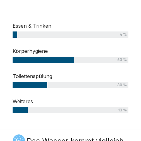
Essen & Trinken
4 %
Körperhygiene
53 %
Toilettenspülung
30 %
Weiteres
13 %
Das Wasser kommt vielleich