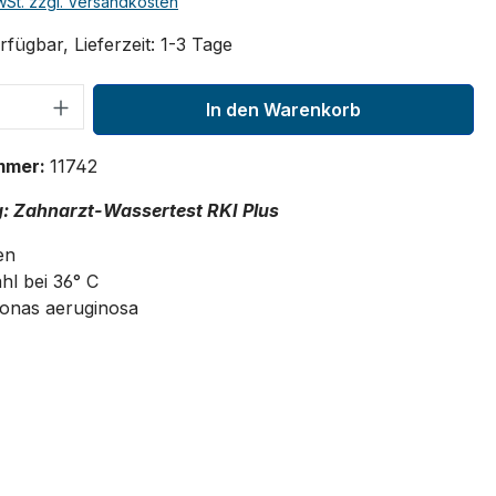
MwSt. zzgl. Versandkosten
fügbar, Lieferzeit: 1-3 Tage
 Anzahl: Gib den gewünschten Wert ein 
In den Warenkorb
mmer:
11742
: Zahnarzt-Wassertest RKI Plus
en
hl bei 36° C
onas aeruginosa