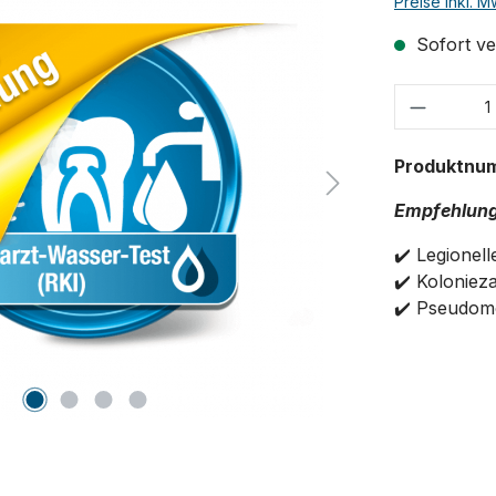
Preise inkl. 
Sofort ver
Produkt
Produktnu
Empfehlung
✔️ Legionell
✔️
Kolonieza
✔️ Pseudom