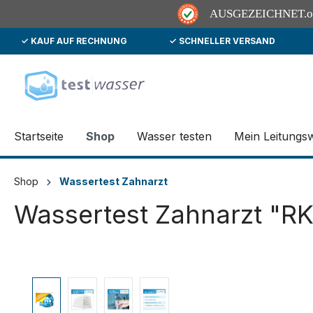
AUSGEZEICHNET
.
✓ KAUF AUF RECHNUNG
✓ SCHNELLER VERSAND
springen
Zur Hauptnavigation springen
Startseite
Shop
Wasser testen
Mein Leitungs
Shop
Wassertest Zahnarzt
Wassertest Zahnarzt "RK
Bildergalerie überspringen