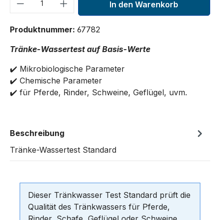
Produkt Anzahl: Gib den gewünschten We
In den Warenkorb
Produktnummer:
67782
Tränke-Wassertest auf Basis-Werte
✔️ Mikrobiologische Parameter
✔️ Chemische Parameter
✔️ für Pferde, Rinder, Schweine, Geflügel, uvm.
Beschreibung
Tränke-Wassertest Standard
Dieser Tränkwasser Test Standard prüft die
Qualität des Tränkwassers für Pferde,
Rinder, Schafe, Geflügel oder Schweine