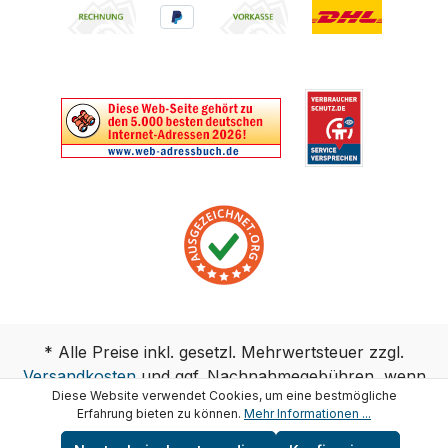
* Alle Preise inkl. gesetzl. Mehrwertsteuer zzgl.
Versandkosten
und ggf. Nachnahmegebühren, wenn
Diese Website verwendet Cookies, um eine bestmögliche
nicht anders angegeben.
Erfahrung bieten zu können.
Mehr Informationen ...
Copyright © test-wasser.de