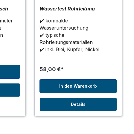
isch
Wassertest Rohrleitung
ameter
✔️ kompakte
e
Wasseruntersuchung
en
✔️ typische
Rohrleitungsmaterialien
✔️ inkl. Blei, Kupfer, Nickel
58,00 €*
b
In den Warenkorb
Details