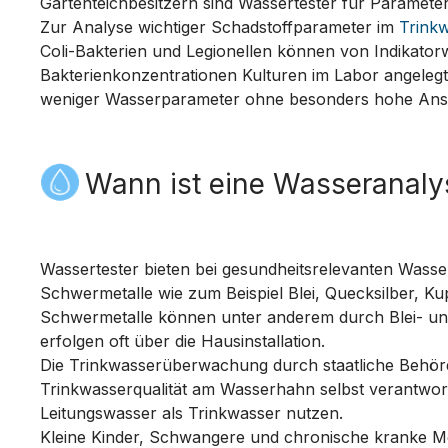
Gartenteichbesitzern sind Wassertester für Parameter 
Zur Analyse wichtiger Schadstoffparameter im
Trink
Coli-Bakterien und Legionellen können von Indikator
Bakterienkonzentrationen Kulturen im Labor angelegt 
weniger Wasserparameter ohne besonders hohe Anspr
Wann ist eine Wasseranalys
Wassertester bieten bei gesundheitsrelevanten Wasse
Schwermetalle wie zum Beispiel Blei, Quecksilber, K
Schwermetalle können unter anderem durch Blei- und 
erfolgen oft über die Hausinstallation.
Die Trinkwasserüberwachung durch staatliche Behörd
Trinkwasserqualität am Wasserhahn selbst verantwort
Leitungswasser als Trinkwasser nutzen.
Kleine Kinder, Schwangere und chronische kranke Men