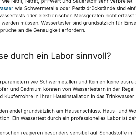
wie Nitrit, Nitrat, pH-Wert und Sauerstoff sehr verbreitet.
wasser
wie Schwermetalle oder Pestizidrückstände sind einf
wassertests oder elektronischen Messgeräten nicht erfass
werden müssen. Wassertester sind grundsätzlich für Einsat
üche an die Genauigkeit erfordern.
e durch ein Labor sinnvoll?
rparametern wie Schwermetallen und Keimen keine ausreich
upfer und Cadmium können von Wassertestern in der Regel 
Kupferrohre in Ihrer Hausinstallation in das Trinkwasser
en endet grundsätzlich am Hausanschluss. Haus- und Wohn
lich. Ein Wassertest durch ein professionelles Labor ist 
schen reagieren besonders sensibel auf Schadstoffe im Tr