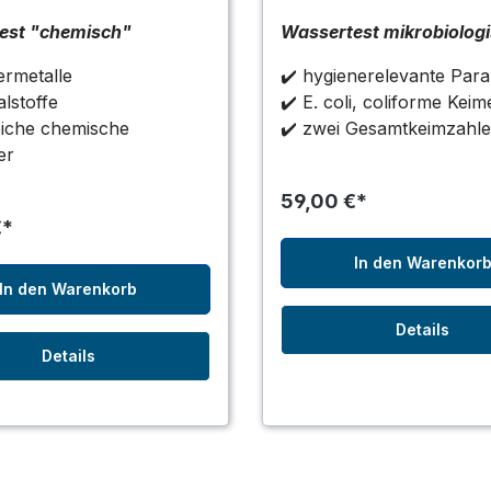
est "chemisch"
Wassertest mikrobiolog
rmetalle
✔️ hygienerelevante Par
lstoffe
✔️ E. coli, coliforme Keim
eiche chemische
✔️ zwei Gesamtkeimzahl
er
59,00 €*
€*
In den Warenkor
In den Warenkorb
Details
Details