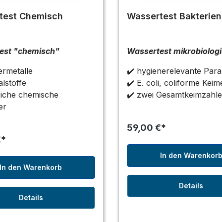
test Chemisch
Wassertest Bakterien
est "chemisch"
Wassertest mikrobiolog
rmetalle
✔️ hygienerelevante Par
lstoffe
✔️ E. coli, coliforme Keim
eiche chemische
✔️ zwei Gesamtkeimzahl
er
59,00 €*
€*
In den Warenkor
In den Warenkorb
Details
Details