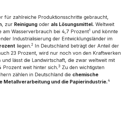
er für zahlreiche Produktionsschritte gebraucht,
n
, zur
Reinigung
oder
als Lösungsmittel.
Weltweit
1
trie am Wasserverbrauch bei 4,7 Prozent
und könnte
der Industrialisierung der Entwicklungsländer im
2
rozent
liegen.
In Deutschland beträgt der Anteil der
auch 23 Prozent, wird nur noch von den Kraftwerken
und lässt die Landwirtschaft, die zwar weltweit mit
3
 Prozent weit hinter sich.
Zu den wichtigsten
chern zählen in Deutschland die
chemische
4
ie Metallverarbeitung und die Papierindustrie.