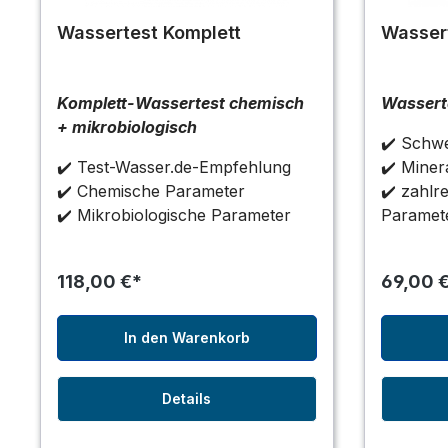
Wassertest Komplett
Wasser
Komplett-Wassertest chemisch
Wassert
+ mikrobiologisch
✔️ Schwe
✔️ Test-Wasser.de-Empfehlung
✔️ Minera
✔️ Chemische Parameter
✔️ zahlr
✔️ Mikrobiologische Parameter
Paramet
118,00 €*
69,00 
In den Warenkorb
Details