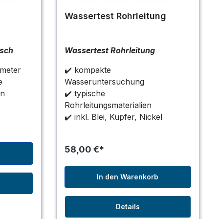
Wassertest Rohrleitung
isch
Wassertest Rohrleitung
ameter
✔️ kompakte
e
Wasseruntersuchung
en
✔️ typische
Rohrleitungsmaterialien
✔️ inkl. Blei, Kupfer, Nickel
58,00 €*
b
In den Warenkorb
Details