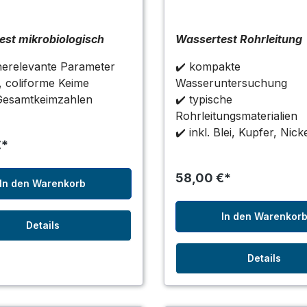
st mikrobiologisch
Wassertest Rohrleitung
nerelevante Parameter
✔️ kompakte
i, coliforme Keime
Wasseruntersuchung
Gesamtkeimzahlen
✔️ typische
Rohrleitungsmaterialien
✔️ inkl. Blei, Kupfer, Nick
€*
58,00 €*
In den Warenkorb
In den Warenkor
Details
Details