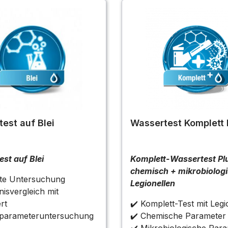
est auf Blei
Wassertest Komplett 
st auf Blei
Komplett-Wassertest Pl
chemisch + mikrobiolog
lte Untersuchung
Legionellen
nisvergleich mit
rt
✔️ Komplett-Test mit Legi
lparameteruntersuchung
✔️ Chemische Parameter