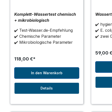
Komplett-Wassertest chemisch
Wasserte
+ mikrobiologisch
✔️ hygie
✔️ Test-Wasser.de-Empfehlung
✔️ E. col
✔️ Chemische Parameter
✔️ zwei 
✔️ Mikrobiologische Parameter
59,00 
118,00 €*
In den Warenkorb
Details