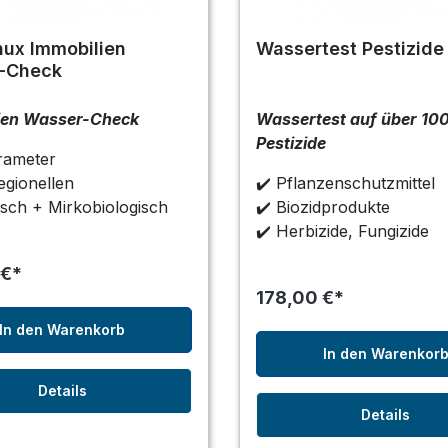
nux Immobilien
Wassertest Pestizide
-Check
ien Wasser-Check
Wassertest auf über 10
Pestizide
rameter
Legionellen
✔️ Pflanzenschutzmittel
sch + Mirkobiologisch
✔️ Biozidprodukte
✔️ Herbizide, Fungizide
 €*
178,00 €*
In den Warenkorb
In den Warenkor
Details
Details