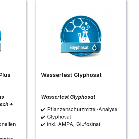
Plus
Wassertest Glyphosat
us
Wassertest Glyphosat
isch +
✔️ Pflanzenschutzmittel-Analyse
✔️ Glyphosat
onellen
✔️
inkl. AMPA, Glufosinat