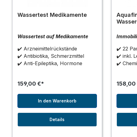
Wassertest Medikamente
Aquafi
Wasser
Wassertest auf Medikamente
Immobil
✔️ Arzneimittelrückstände
✔️ 22 Pa
✔️ Antibiotika, Schmerzmittel
✔️ inkl. 
✔️
Anti-Epileptika, Hormone
✔️ Chemi
159,00 €*
158,00
In den Warenkorb
Details