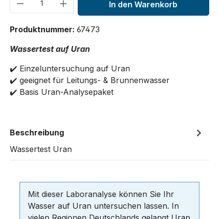
Produkt Anzahl: Gib den gewünschten We
In den Warenkorb
Produktnummer:
67473
Wassertest auf Uran
✔️ Einzeluntersuchung auf Uran
✔️ geeignet für Leitungs- & Brunnenwasser
✔️ Basis Uran-Analysepaket
Beschreibung
Wassertest Uran
Mit dieser Laboranalyse können Sie Ihr
Wasser auf Uran untersuchen lassen. In
vielen Regionen Deutschlands gelangt Uran