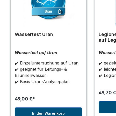
Wassertest Uran
Legione
auf Leg
Wassertest auf Uran
Wasserte
✔️ Einzeluntersuchung auf Uran
✔️ gezie
✔️ geeignet für Leitungs- &
✔️ leich
Brunnenwasser
✔️ Legion
✔️ Basis Uran-Analysepaket
49,70 €
49,00 €*
In den Warenkorb