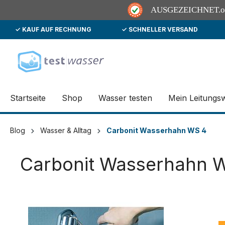
AUSGEZEICHNET
.
✓ KAUF AUF RECHNUNG
✓ SCHNELLER VERSAND
springen
Zur Hauptnavigation springen
Startseite
Shop
Wasser testen
Mein Leitungs
Blog
Wasser & Alltag
Carbonit Wasserhahn WS 4
Carbonit Wasserhahn 