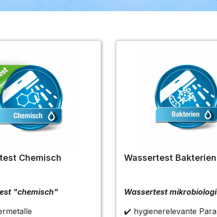
test Chemisch
Wassertest Bakterien
est "chemisch"
Wassertest mikrobiolog
rmetalle
✔️ hygienerelevante Par