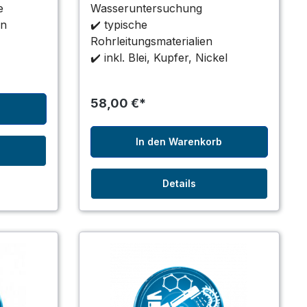
e
Wasseruntersuchung
en
✔️ typische
Rohrleitungsmaterialien
✔️ inkl. Blei, Kupfer, Nickel
58,00 €*
b
In den Warenkorb
Details