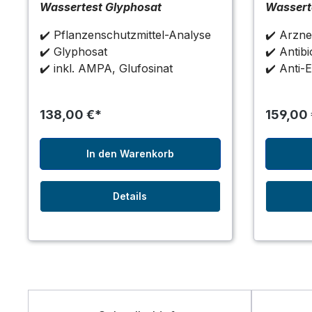
Wassertest Glyphosat
Wassert
✔️ Pflanzenschutzmittel-Analyse
✔️ Arzne
✔️ Glyphosat
✔️ Antib
✔️
inkl. AMPA, Glufosinat
✔️
Anti-
138,00 €*
159,00
In den Warenkorb
Details