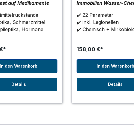
est auf Medikamente
Immobilien Wasser-Che
imittelrückstände
✔️ 22 Parameter
iotika, Schmerzmittel
✔️ inkl. Legionellen
Epileptika, Hormone
✔️ Chemisch + Mirkobiol
 €*
158,00 €*
In den Warenkorb
In den Warenkor
Details
Details