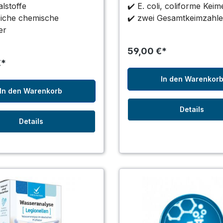
lstoffe
✔️ E. coli, coliforme Keim
eiche chemische
✔️ zwei Gesamtkeimzahl
er
59,00 €*
€*
In den Warenkor
In den Warenkorb
Details
Details