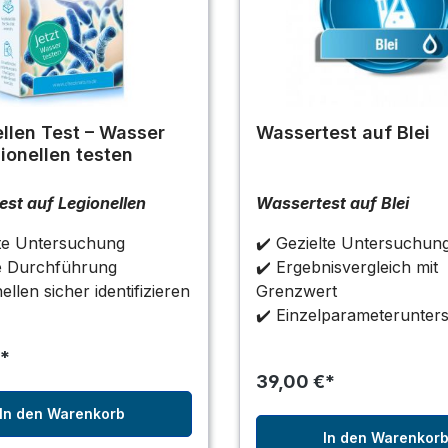
llen Test – Wasser
Wassertest auf Blei
ionellen testen
st auf Legionellen
Wassertest auf Blei
lte Untersuchung
✔️ Gezielte Untersuchun
te Durchführung
✔️ Ergebnisvergleich mit
ellen sicher identifizieren
Grenzwert
✔️ Einzelparameterunte
*
39,00 €*
In den Warenkorb
In den Warenkor