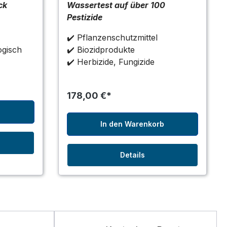
ck
Wassertest auf über 100
Pestizide
✔️ Pflanzenschutzmittel
ogisch
✔️ Biozidprodukte
✔️ Herbizide, Fungizide
178,00 €*
b
In den Warenkorb
Details