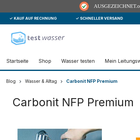
AUSGEZEICHNET
.
✓ KAUF AUF RECHNUNG
✓ SCHNELLER VERSAND
springen
Zur Hauptnavigation springen
Startseite
Shop
Wasser testen
Mein Leitungs
Blog
Wasser & Alltag
Carbonit NFP Premium
Carbonit NFP Premium