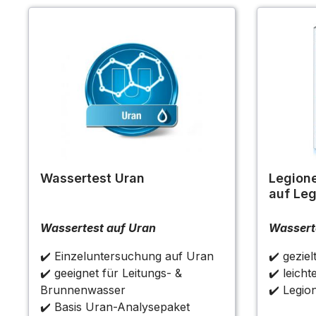
Wassertest Uran
Legione
auf Leg
Wassertest auf Uran
Wasserte
✔️ Einzeluntersuchung auf Uran
✔️ gezie
✔️ geeignet für Leitungs- &
✔️ leich
Brunnenwasser
✔️ Legion
✔️ Basis Uran-Analysepaket