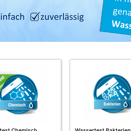
test Chemisch
Wassertest Bakterien