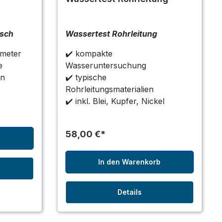
isch
Wassertest Rohrleitung
ameter
✔️ kompakte
e
Wasseruntersuchung
en
✔️ typische
Rohrleitungsmaterialien
✔️ inkl. Blei, Kupfer, Nickel
58,00 €*
b
In den Warenkorb
Details