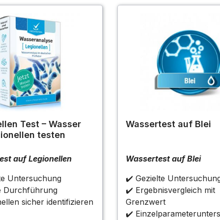
llen Test – Wasser
Wassertest auf Blei
ionellen testen
st auf Legionellen
Wassertest auf Blei
lte Untersuchung
✔️ Gezielte Untersuchun
te Durchführung
✔️ Ergebnisvergleich mit
ellen sicher identifizieren
Grenzwert
✔️ Einzelparameterunte