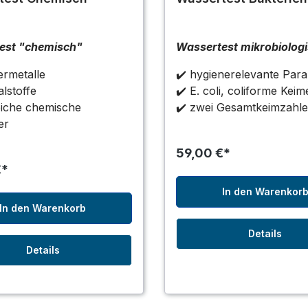
est "chemisch"
Wassertest mikrobiolog
rmetalle
✔️ hygienerelevante Par
lstoffe
✔️ E. coli, coliforme Keim
eiche chemische
✔️ zwei Gesamtkeimzahl
er
59,00 €*
€*
In den Warenkor
In den Warenkorb
Details
Details