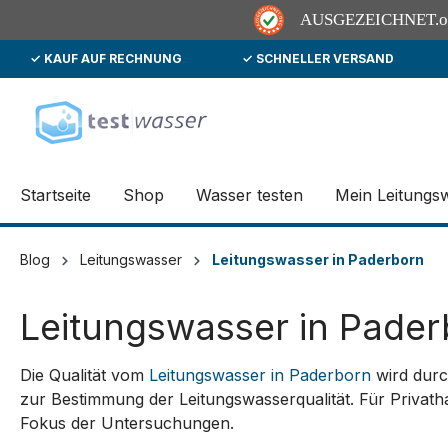
AUSGEZEICHNET
.
✓ KAUF AUF RECHNUNG
✓ SCHNELLER VERSAND
springen
Zur Hauptnavigation springen
Startseite
Shop
Wasser testen
Mein Leitungs
Blog
Leitungswasser
Leitungswasser in Paderborn
Leitungswasser in Pader
Die Qualität vom
Leitungswasser in Paderborn
wird durc
zur Bestimmung der Leitungswasserqualität. Für Privath
Fokus der Untersuchungen.