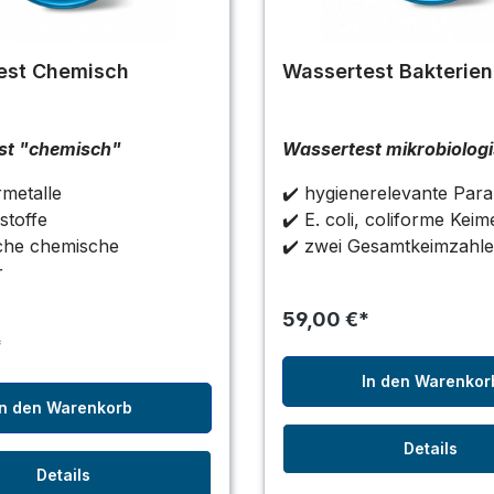
est Chemisch
Wassertest Bakterien
st "chemisch"
Wassertest mikrobiolog
metalle
✔️ hygienerelevante Par
stoffe
✔️ E. coli, coliforme Keim
iche chemische
✔️ zwei Gesamtkeimzahl
r
59,00 €*
*
In den Warenkor
In den Warenkorb
Details
Details