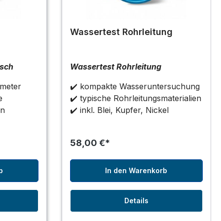
Wassertest Rohrleitung
isch
Wassertest Rohrleitung
ameter
✔️ kompakte Wasseruntersuchung
e
✔️ typische Rohrleitungsmaterialien
en
✔️ inkl. Blei, Kupfer, Nickel
58,00 €*
b
In den Warenkorb
Details