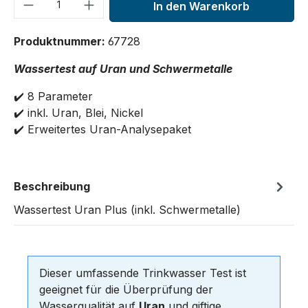
Produkt Anzahl: Gib den gewünschten We
In den Warenkorb
Produktnummer:
67728
Wassertest auf Uran und Schwermetalle
✔️ 8 Parameter
✔️ inkl. Uran, Blei, Nickel
✔️ Erweitertes Uran-Analysepaket
Beschreibung
Wassertest Uran Plus (inkl. Schwermetalle)
Dieser umfassende Trinkwasser Test ist
geeignet für die Überprüfung der
Wasserqualität auf
Uran
und giftige