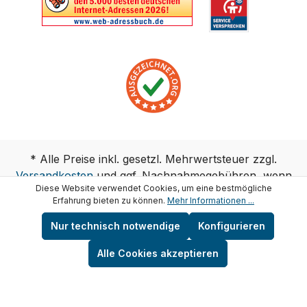
* Alle Preise inkl. gesetzl. Mehrwertsteuer zzgl.
Versandkosten
und ggf. Nachnahmegebühren, wenn
Diese Website verwendet Cookies, um eine bestmögliche
nicht anders angegeben.
Erfahrung bieten zu können.
Mehr Informationen ...
Copyright © test-wasser.de
Nur technisch notwendige
Konfigurieren
Alle Cookies akzeptieren
Vertrag widerrufen