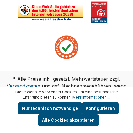
* Alle Preise inkl. gesetzl. Mehrwertsteuer zzgl.
Versandkosten
und ggf. Nachnahmegebühren, wenn
Diese Website verwendet Cookies, um eine bestmögliche
nicht anders angegeben.
Erfahrung bieten zu können.
Mehr Informationen ...
Copyright © test-wasser.de
Nur technisch notwendige
Konfigurieren
Alle Cookies akzeptieren
Vertrag widerrufen