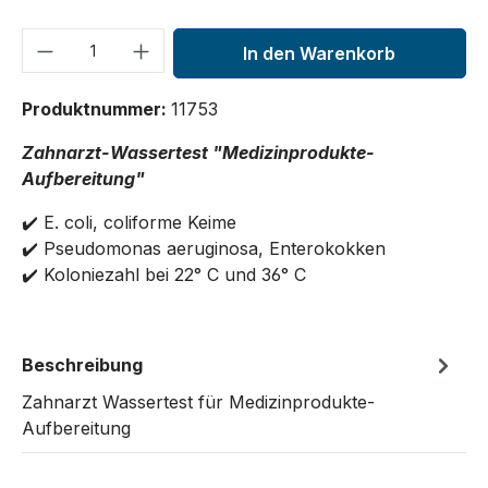
Produkt Anzahl: Gib den gewünschten We
In den Warenkorb
Produktnummer:
11753
Zahnarzt-Wassertest "Medizinprodukte-
Aufbereitung"
✔️ E. coli, coliforme Keime
✔️ Pseudomonas aeruginosa, Enterokokken
✔️ Koloniezahl bei 22° C und 36° C
Beschreibung
Zahnarzt Wassertest für Medizinprodukte-
Aufbereitung