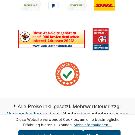
* Alle Preise inkl. gesetzl. Mehrwertsteuer zzgl.
Versandkosten
und ggf. Nachnahmegebühren, wenn
Diese Website verwendet Cookies, um eine bestmögliche
nicht anders angegeben.
Erfahrung bieten zu können.
Mehr Informationen ...
Copyright © test-wasser.de