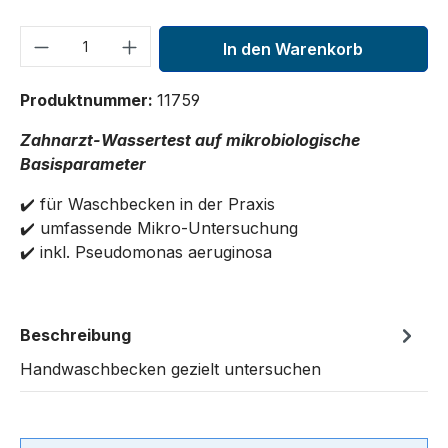
Produkt Anzahl: Gib den gewünschten We
In den Warenkorb
Produktnummer:
11759
Zahnarzt-Wassertest auf mikrobiologische
Basisparameter
✔️ für Waschbecken in der Praxis
✔️ umfassende Mikro-Untersuchung
✔️ inkl. Pseudomonas aeruginosa
Beschreibung
Handwaschbecken gezielt untersuchen