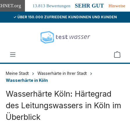
SEHR GUT
CHNET
.org
13.813 Bewertungen
Hinweise
✓ ÜBER 150.000 ZUFRIEDENE KUNDINNEN UND KUNDEN
alt springen
Meine Stadt
Wasserhärte in Ihrer Stadt
Wasserhärte in Köln
Wasserhärte Köln: Härtegrad
des Leitungswassers in Köln im
Überblick