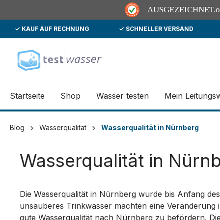
AUSGEZEICHNET
.
✓ KAUF AUF RECHNUNG
✓ SCHNELLER VERSAND
springen
Zur Hauptnavigation springen
Startseite
Shop
Wasser testen
Mein Leitungs
Blog
Wasserqualität
Wasserqualität in Nürnberg
Wasserqualität in Nürn
Die Wasserqualität in Nürnberg wurde bis Anfang de
unsauberes Trinkwasser machten eine Veränderung i
gute Wasserqualität nach Nürnberg zu befördern. Die