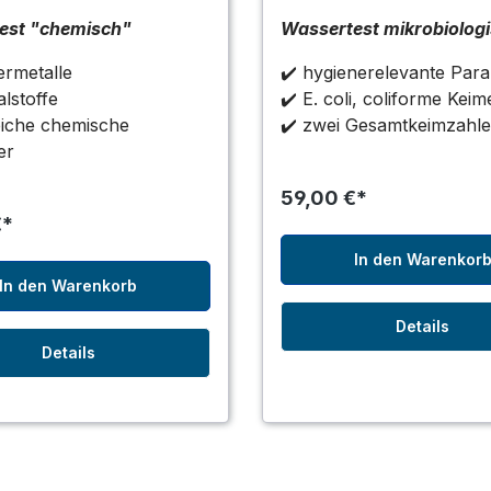
est "chemisch"
Wassertest mikrobiolog
rmetalle
✔️ hygienerelevante Par
lstoffe
✔️ E. coli, coliforme Keim
eiche chemische
✔️ zwei Gesamtkeimzahl
er
59,00 €*
€*
In den Warenkor
In den Warenkorb
Details
Details