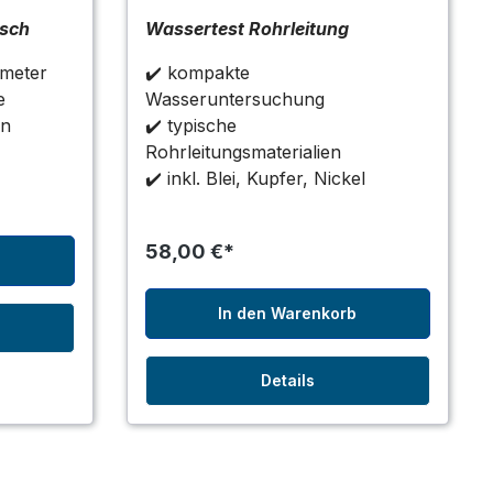
isch
Wassertest Rohrleitung
ameter
✔️ kompakte
e
Wasseruntersuchung
en
✔️ typische
Rohrleitungsmaterialien
✔️ inkl. Blei, Kupfer, Nickel
58,00 €*
b
In den Warenkorb
Details